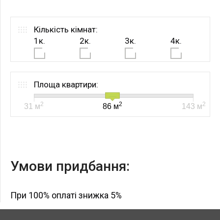
Кількість кімнат:
1к.
2к.
3к.
4к.
Площа квартири:
2
2
2
31
м
86
м
143
м
Умови придбання:
При 100% оплаті знижка 5%