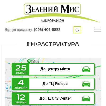
Відділ продажу:
(096) 404-8888
Uk
ІНФРАСТРУКТУРА
25
До центру міста
хвилин
4
До ТЦ Рів’єра
хвилини
12
До ТЦ City Center
хвилин