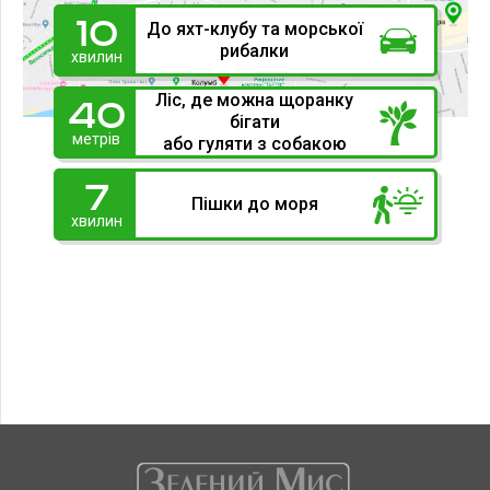
10
До яхт-клубу та морської
рибалки
хвилин
Ліс, де можна щоранку
40
бігати
метрів
або гуляти з собакою
7
Пішки до моря
хвилин